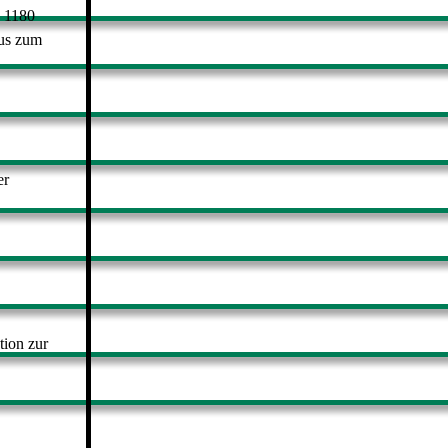
 1180
aus zum
er
tion zur