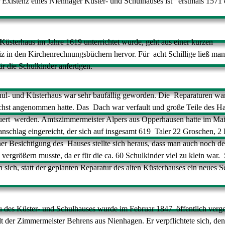
Existenz eines Nienhäger Küster- und Schulhauses ist
erstmals 1571 
Küsterhaus im Jahre 1619 unterrichtet wurde, geht aus einer
kurzen
z in den Kirchenrechnungsbüchern hervor. Für
acht Schillige ließ man
r die Schulkinder anfertigen.
ul- und Küsterhaus war sehr baufällig geworden. Die
Reparaturen war
chst angenommen hatte. Das
Dach war verfault und große Teile des H
uert
werden. Amtszimmermeister Alpers aus Opperhausen hatte im Ma
nschlag eingereicht, der sich auf insgesamt 619
Taler 22 Groschen, 2 
iner Besichtigung des
Hauses stellte sich heraus, dass man auch noch d
vergrößern musste, da er für die ca. 60 Schulkinder viel zu klein war.
 sich, statt der geplanten Reparatur des alten
Küsterhauses ein neues S
 des Küster- und Schulhauses wurde im Februar 1847
öffentlich ver
elt der Zimmermeister Behrens
aus Nienhagen. Er verpflichtete sich, de