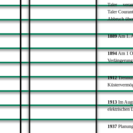
Taler
veran
Taler Couran
Abbruch über
1889
Am 1. Ap
1894
Am 1 Ok
Verlängerung 
1912
Trennu
Küstervermög
1913
Im Augu
elektrischen 
1937
Planung