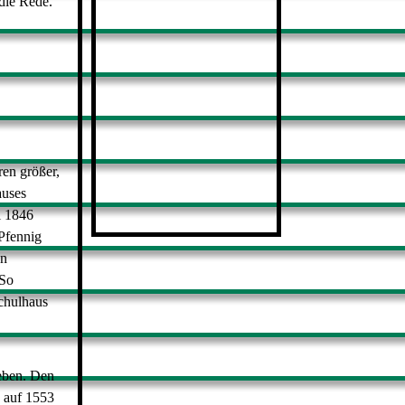
die Rede.
en größer,
auses
i
1846
Pfennig
en
So
chulhaus
geben. Den
n auf 1553