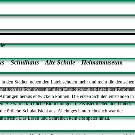
le
us – Schulhaus – Alte Schule – Heimatmuseum
 in den Städten neben den Lateinschulen mehr und mehr die deutschen
, hat sich das Schulwesen auf dem Lande schon bald nach der Reformat
 Anfängen heraus entwickeln können. Die ersten Schulen entstanden in
en. Sie waren kirchliche Einrichtungen, die Küster hielten den Unterric
 die örtliche Schulaufsicht aus. Alleiniges Unterrichtsfach war der
terricht. Das Lesen und Schreiben kam erst später hinzu.