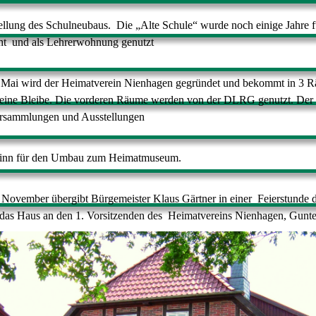
ellung des Schulneubaus.
Die „Alte Schule“ wurde noch einige Jahre f
ht
und als Lehrerwohnung genutzt
Mai wird der Heimatverein Nienhagen gegründet und
bekommt in 3 
eine Bleibe. Die vorderen
Räume werden von der DLRG genutzt. Der 
rsammlungen und Ausstellungen
inn für den Umbau zum Heimatmuseum.
November übergibt Bürgemeister Klaus Gärtner in einer
Feierstunde 
 das Haus an den 1. Vorsitzenden des
Heimatvereins Nienhagen, Gunte