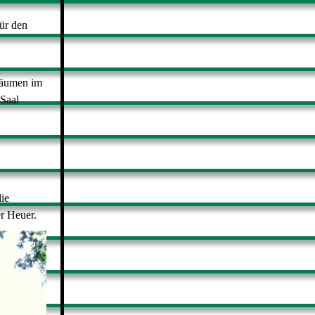
ür den
Räumen im
Saal
die
r Heuer.