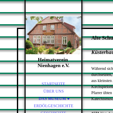
Alte Schu
Küsterha
Heimatverein
Nienhagen e.V.
Während sich
Museum zum Anfassen
durchsetzten
aus kleinsten
STARTSEITE
Kirchspielort
ÜBER UNS
Pfarrer übten
DAS MUSEUM
Katechismusun
ERDÖLGESCHICHTE
ALTE SCHULE