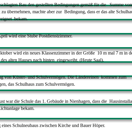
schlagten Bau den gestellten Bedingungen gemäß für die
Summe von
t zu übernehmen, machte aber zur
Bedingung, dass er das alte Schulh
eignet
bekam.
ril wird eine Stube Postdienstzimmer.
tober wird ein neues Klassenzimmer in der Größe
10 m mal 7 m in d
des alten Hauses nach hinten
eingeweiht. (Heute Saal).
ng von Küster- und Schulvermögen. Die Ländereinen
kommen zum
en, das Schulhaus zum Schulvermögen.
st war die Schule das 1. Gebäude in Nienhagen, dass die
Hausinstalla
Lichtanlage bekam.
 eines Schulneubaus zwischen Kirche und Bauer Höper.