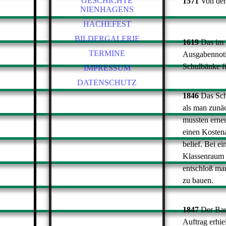
MITTWOCHSGRUPPE
GESCHICHTE
1571
Von der 
NIENHAGENS
CHRONIKEN
HACHEFEST
BILDERGALERIE
1619
Das im 
TERMINE
Ausgabennoti
Schulbänke fü
IMPRESSUM
DATENSCHUTZ
1846
Das Sch
als man zunä
mussten erne
einen Kostena
belief. Bei e
Klassenraum
entschloß man
zu bauen.
1847
Der Bau
Auftrag erhi