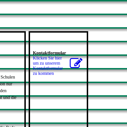
Kontaktformular
Klicken Sie hier
um zu unserem
Kon­takt­for­mu­lar
zu kommen
 Schulen
ion nur
 den
ht und die