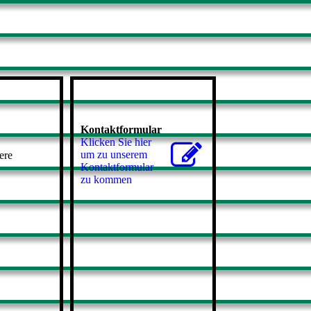
Kontaktformular
Klicken Sie hier
um zu unserem
ere
Kon­takt­for­mu­lar
zu kommen