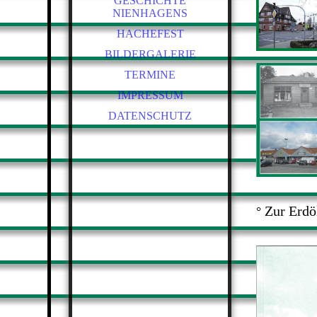
MITTWOCHSGRUPPE
GESCHICHTE
NIENHAGENS
CHRONIKEN
HACHEFEST
BILDERGALERIE
TERMINE
IMPRESSUM
DATENSCHUTZ
Zur Erdö
°