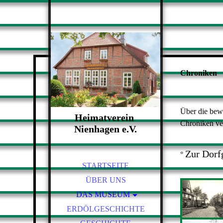
Chroniken
Über die bew
Heimatverein
Chroniken ver
Nienhagen e.V.
Museum zum Anfassen
Zur Dorf
°
STARTSEITE
ÜBER UNS
DAS MUSEUM
ERDÖLGESCHICHTE
ALTE SCHULE