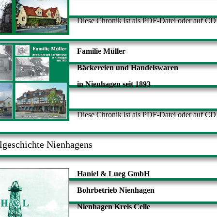
Diese Chronik ist als PDF-Datei oder auf CD 
Familie Müller
Bäckereien und Handelswaren
in Nienhagen seit 1893
Diese Chronik ist als PDF-Datei oder auf CD 
lgeschichte Nienhagens
Haniel & Lueg GmbH
Bohrbetrieb Nienhagen
Nienhagen Kreis Celle