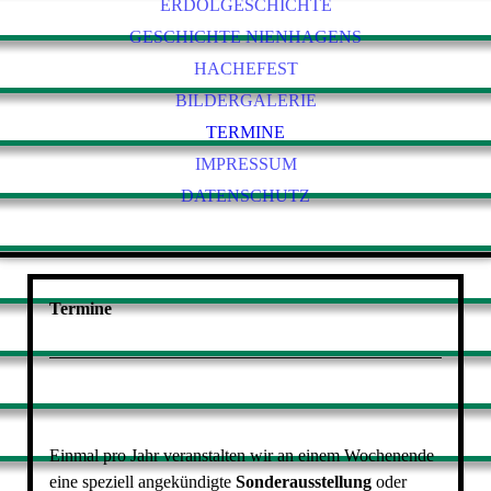
ERDÖLGESCHICHTE
ALTE SCHULE
GESCHICHTE NIENHAGENS
MITTWOCHSGRUPPE
CHRONIKEN
HACHEFEST
BILDERGALERIE
TERMINE
IMPRESSUM
DATENSCHUTZ
Termine
Einmal pro Jahr veranstalten wir an einem Wochenende
eine speziell angekündigte
Sonderausstellung
oder